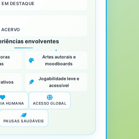
S EM DESTAQUE
 ACERVO
eriências envolventes
noras
Artes autorais e
as
moodboards
Jogabilidade leve e
ativos
acessível
IA HUMANA
ACESSO GLOBAL
PAUSAS SAUDÁVEIS