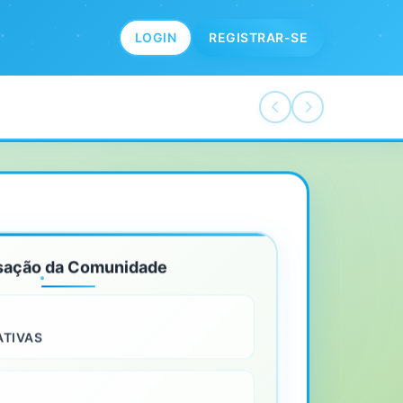
LOGIN
REGISTRAR-SE
sação da Comunidade
ATIVAS