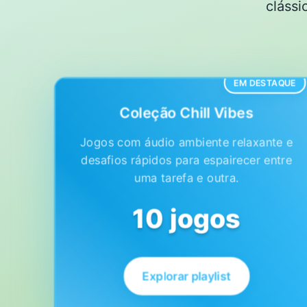
clássi
EM DESTAQUE
Coleção Chill Vibes
Jogos com áudio ambiente relaxante e
desafios rápidos para espairecer entre
uma tarefa e outra.
10 jogos
Explorar playlist