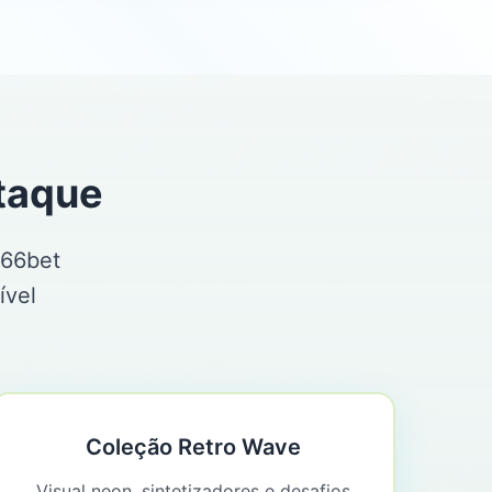
taque
666bet
ível
Coleção Retro Wave
Visual neon, sintetizadores e desafios