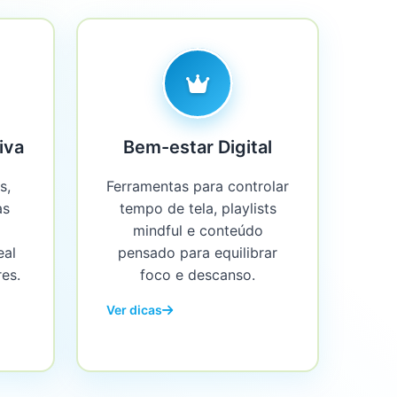
iva
Bem-estar Digital
s,
Ferramentas para controlar
as
tempo de tela, playlists
mindful e conteúdo
eal
pensado para equilibrar
es.
foco e descanso.
Ver dicas