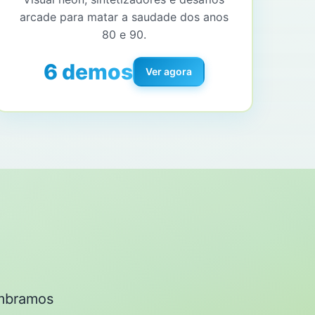
arcade para matar a saudade dos anos
80 e 90.
6 demos
Ver agora
embramos