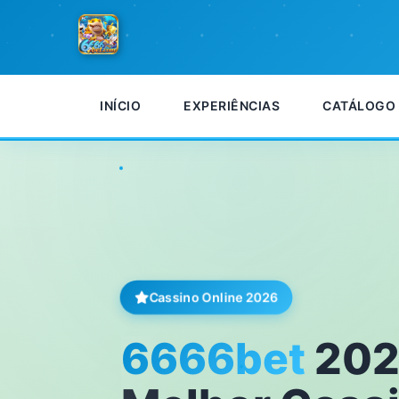
INÍCIO
EXPERIÊNCIAS
CATÁLOGO
Cassino Online 2026
6666bet
202